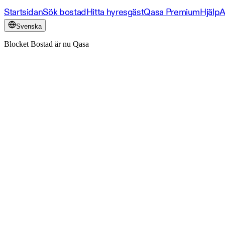
Startsidan
Sök bostad
Hitta hyresgäst
Qasa Premium
Hjälp
A
Svenska
Blocket Bostad är nu Qasa