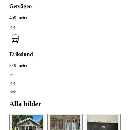
Getvägen
459 meter
616
Erikslund
819 meter
611
616
690
Alla bilder