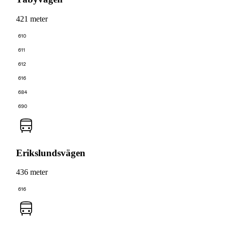
421 meter
610
611
612
616
684
690
Erikslundsvägen
436 meter
616