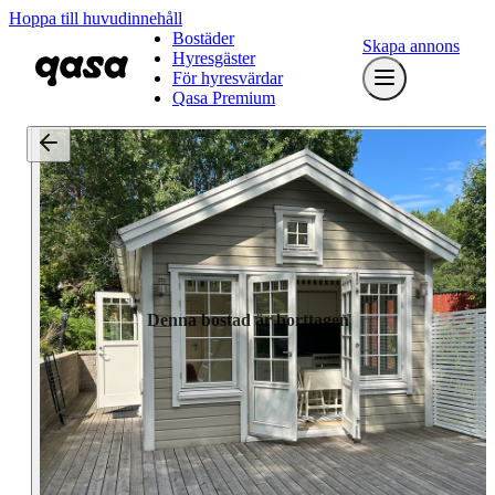
Hoppa till huvudinnehåll
Bostäder
Skapa annons
Hyresgäster
För hyresvärdar
Qasa Premium
Denna bostad är borttagen