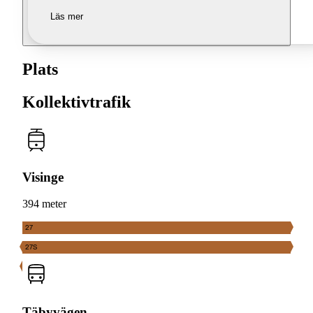
Läs mer
Plats
Kollektivtrafik
Visinge
394 meter
27
27S
Täbyvägen