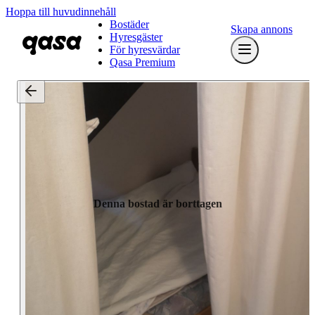
Hoppa till huvudinnehåll
Bostäder
Skapa annons
Hyresgäster
För hyresvärdar
Qasa Premium
Denna bostad är borttagen