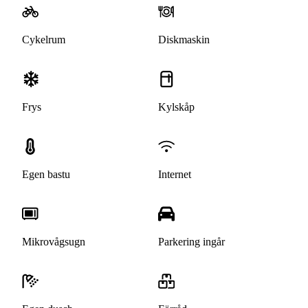
Cykelrum
Diskmaskin
Frys
Kylskåp
Egen bastu
Internet
Mikrovågsugn
Parkering ingår