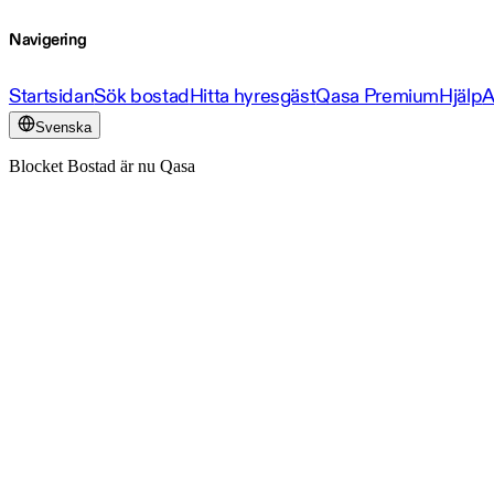
Navigering
Startsidan
Sök bostad
Hitta hyresgäst
Qasa Premium
Hjälp
A
Svenska
Blocket Bostad är nu Qasa