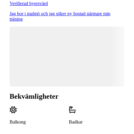
Verifierad hyresvärd
Jag bor i malmö och jag söker ny bostad närmare min
träning
Bekvämligheter
Balkong
Badkar