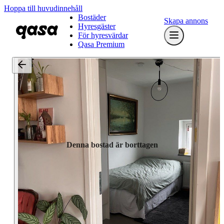
Hoppa till huvudinnehåll
Bostäder
Skapa annons
Hyresgäster
För hyresvärdar
Qasa Premium
Denna bostad är borttagen