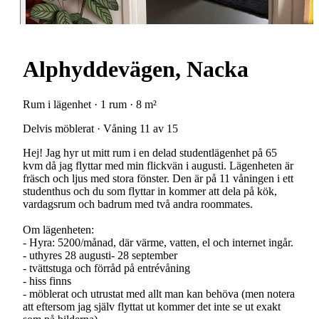
Alphyddevägen, Nacka
Rum i lägenhet · 1 rum · 8 m²
Delvis möblerat · Våning 11 av 15
Hej! Jag hyr ut mitt rum i en delad studentlägenhet på 65
kvm då jag flyttar med min flickvän i augusti. Lägenheten är
fräsch och ljus med stora fönster. Den är på 11 våningen i ett
studenthus och du som flyttar in kommer att dela på kök,
vardagsrum och badrum med två andra roommates.
Om lägenheten:
- Hyra: 5200/månad, där värme, vatten, el och internet ingår.
- uthyres 28 augusti- 28 september
- tvättstuga och förråd på entrévåning
- hiss finns
- möblerat och utrustat med allt man kan behöva (men notera
att eftersom jag själv flyttat ut kommer det inte se ut exakt