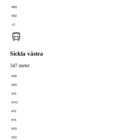
469
492
+3
Sickla västra
347 meter
405
409
410
411C
413
414
420
422