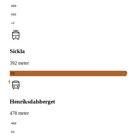
469
492
+2
Sickla
392 meter
30
Henriksdalsberget
478 meter
469
53