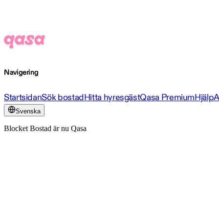
Navigering
Startsidan
Sök bostad
Hitta hyresgäst
Qasa Premium
Hjälp
A
Svenska
Blocket Bostad är nu Qasa