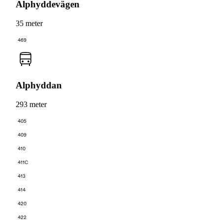
Alphyddevägen
35 meter
469
Alphyddan
293 meter
405
409
410
411C
413
414
420
422