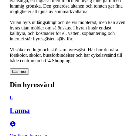
tvättstuga, ett inglasat uterum och en mysig innergård med
lummig grönska. Den generösa altanen och tomten ger fina
möjligheter att njuta av sommarkvällarna.
Villan hyrs ut långsiktigt och delvis möblerad, men kan även
hyras utan möbler om så önskas. I hyran ingår endast
kallhyra, och kostnader för el, vatten, sophantering och
internet står hyresgästen själv för.
Vi söker en lugn och skötsam hyresgäst. Här bor du nära
förskolor, skolor, bussförbindelser och har cykelavstånd till
både centrum och C4 Shopping.
Läs mer
Din hyresvärd
L
Lanna
Verifierad hyresvärd