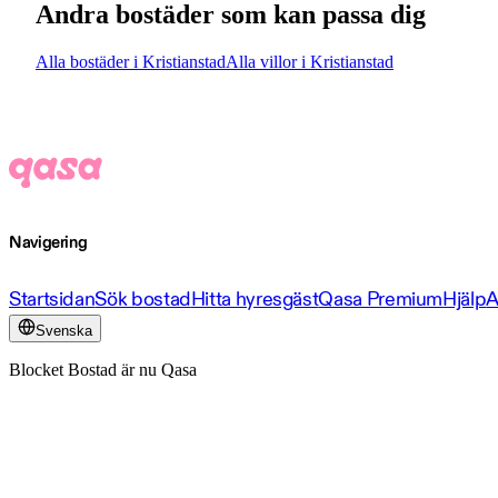
Andra bostäder som kan passa dig
Alla bostäder i Kristianstad
Alla villor i Kristianstad
Navigering
Startsidan
Sök bostad
Hitta hyresgäst
Qasa Premium
Hjälp
A
Svenska
Blocket Bostad är nu Qasa