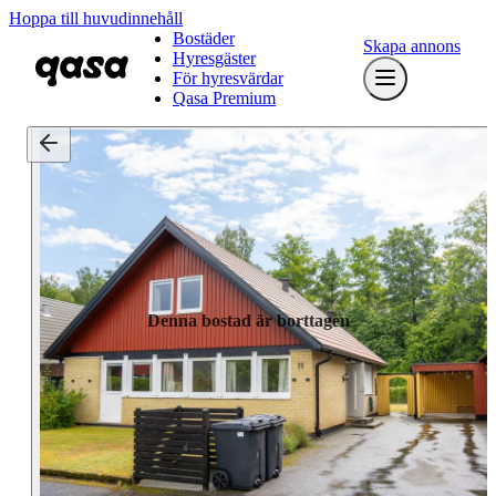
Hoppa till huvudinnehåll
Bostäder
Skapa annons
Hyresgäster
För hyresvärdar
Qasa Premium
Denna bostad är borttagen