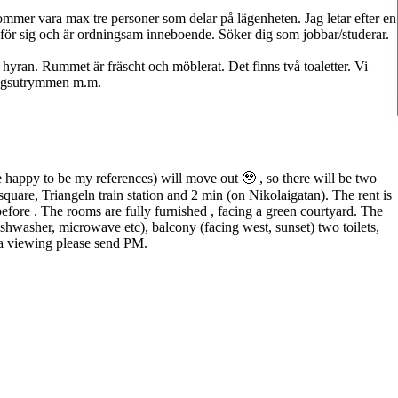
 kommer vara max tre personer som delar på lägenheten. Jag letar efter en
ar för sig och är ordningsam inneboende. Söker dig som jobbar/studerar.
 hyran. Rummet är fräscht och möblerat. Det finns två toaletter. Vi
ringsutrymmen m.m.
appy to be my references) will move out 🥹 , so there will be two
square, Triangeln train station and 2 min (on Nikolaigatan). The rent is
efore . The rooms are fully furnished , facing a green courtyard. The
ishwasher, microwave etc), balcony (facing west, sunset) two toilets,
 a viewing please send PM.