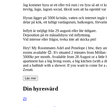
Jag kommer hyra ut ett eller två rum i en fyra så att vi
trevlig, lugn, lagom social, likväl som att ha egentid v
Hyran ligger på 5000 kr/mån, vatten och internet ingår i
delar på kök, ett luftigt vardagsrum, balkongen, förva
Inflytt är möjligt från 29 augusti eller lite tidigare.
Deposition på en månadshyra vid inflyttning.
Vid intresse eller frågor, tveka inte att skicka pm!
Hey! My Roommates Adel and Penelope ( btw, they are h
rooms available 😊. It's situated 2 minutes from Möllan 
5000kr per month. Available from 28 August or a little b
apartment has a big living room, a big kitchen (with a d
and a bathtub with a shower. If you want to come for a
Zenati.
Läs mer
Din hyresvärd
ZI