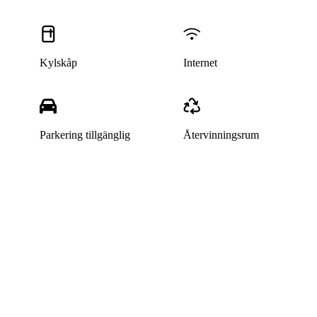
Kylskåp
Internet
Parkering tillgänglig
Återvinningsrum
Denna bostad är borttagen