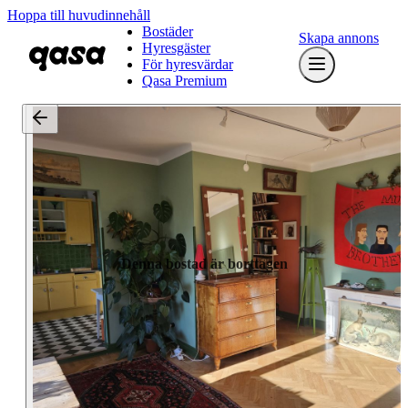
Hoppa till huvudinnehåll
Bostäder
Skapa annons
Hyresgäster
För hyresvärdar
Qasa Premium
Denna bostad är borttagen