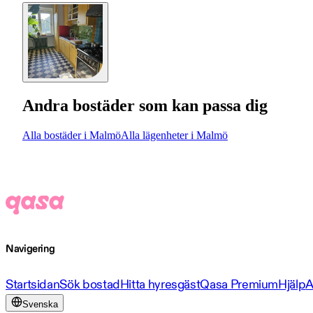
Andra bostäder som kan passa dig
Alla bostäder i Malmö
Alla lägenheter i Malmö
Navigering
Startsidan
Sök bostad
Hitta hyresgäst
Qasa Premium
Hjälp
A
Svenska