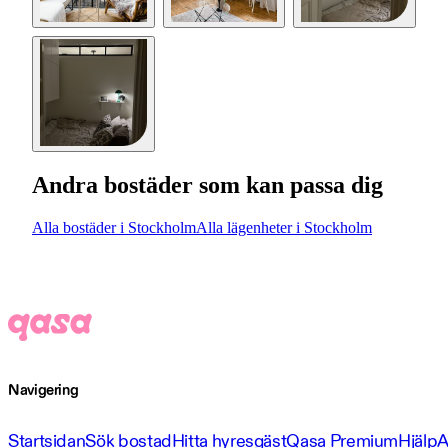
Andra bostäder som kan passa dig
Alla bostäder i Stockholm
Alla lägenheter i Stockholm
Navigering
Startsidan
Sök bostad
Hitta hyresgäst
Qasa Premium
Hjälp
A