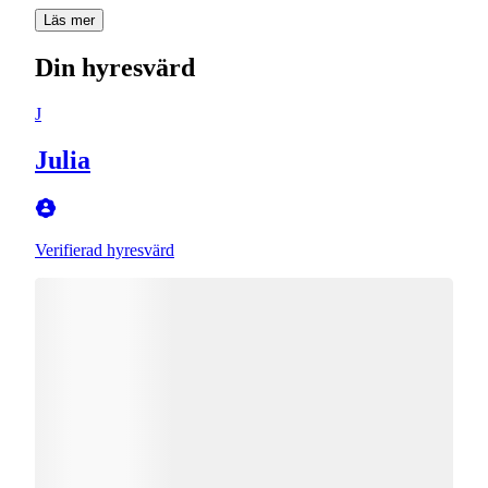
Läs mer
Din hyresvärd
J
Julia
Verifierad hyresvärd