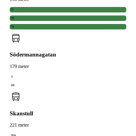
17
18
19
Södermannagatan
179 meter
3
96
Skanstull
221 meter
164