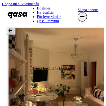
Hoppa till huvudinnehåll
Bostäder
Skapa annons
Hyresgäster
För hyresvärdar
Qasa Premium
Denna bostad är borttagen