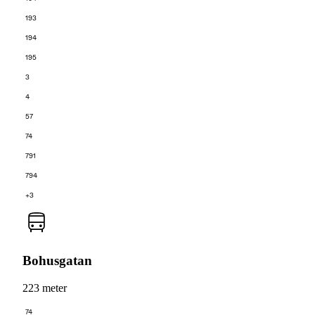
193
194
195
3
4
57
74
791
794
+3
Bohusgatan
223 meter
74