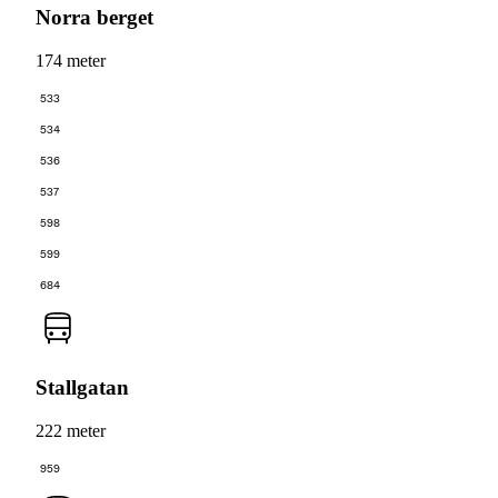
Norra berget
174 meter
533
534
536
537
598
599
684
Stallgatan
222 meter
959