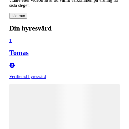
vidare efter videon så är du varmt välkommen på visning för
sista steget.
Läs mer
Din hyresvärd
T
Tomas
Verifierad hyresvärd