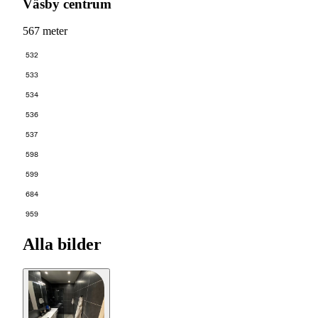
Väsby centrum
567 meter
532
533
534
536
537
598
599
684
959
Alla bilder