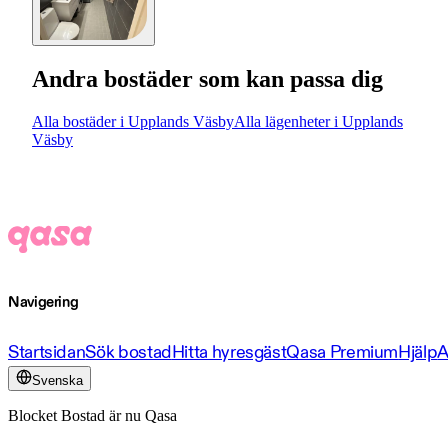
Andra bostäder som kan passa dig
Alla bostäder i Upplands Väsby
Alla lägenheter i Upplands
Väsby
Navigering
Startsidan
Sök bostad
Hitta hyresgäst
Qasa Premium
Hjälp
A
Svenska
Blocket Bostad är nu Qasa