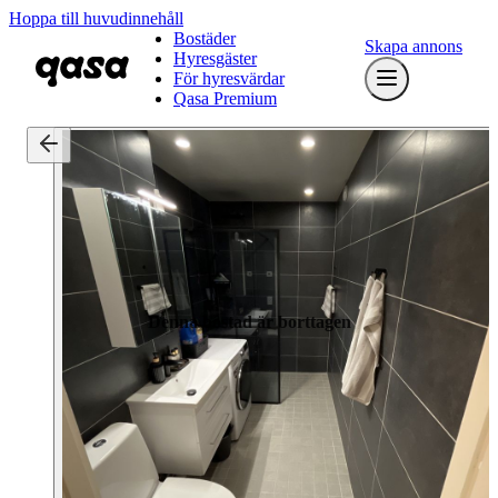
Hoppa till huvudinnehåll
Bostäder
Skapa annons
Hyresgäster
För hyresvärdar
Qasa Premium
Denna bostad är borttagen