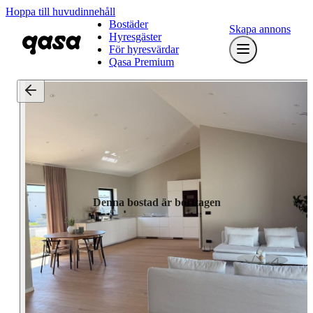
Hoppa till huvudinnehåll
Bostäder
Skapa annons
Hyresgäster
För hyresvärdar
Qasa Premium
Denna bostad är borttagen