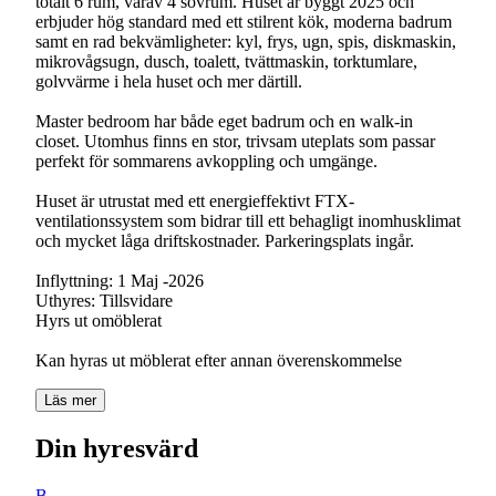
totalt 6 rum, varav 4 sovrum. Huset är byggt 2025 och
erbjuder hög standard med ett stilrent kök, moderna badrum
samt en rad bekvämligheter: kyl, frys, ugn, spis, diskmaskin,
mikrovågsugn, dusch, toalett, tvättmaskin, torktumlare,
golvvärme i hela huset och mer därtill.
Master bedroom har både eget badrum och en walk-in
closet. Utomhus finns en stor, trivsam uteplats som passar
perfekt för sommarens avkoppling och umgänge.
Huset är utrustat med ett energieffektivt FTX-
ventilationssystem som bidrar till ett behagligt inomhusklimat
och mycket låga driftskostnader. Parkeringsplats ingår.
Inflyttning: 1 Maj -2026
Uthyres: Tillsvidare
Hyrs ut omöblerat
Kan hyras ut möblerat efter annan överenskommelse
Läs mer
Din hyresvärd
B