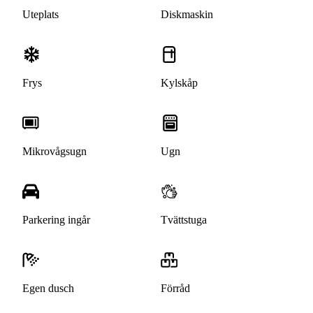
Uteplats
Diskmaskin
Frys
Kylskåp
Mikrovågsugn
Ugn
Parkering ingår
Tvättstuga
Egen dusch
Förråd