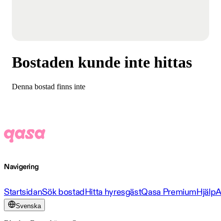
Bostaden kunde inte hittas
Denna bostad finns inte
Navigering
Startsidan
Sök bostad
Hitta hyresgäst
Qasa Premium
Hjälp
A
Svenska