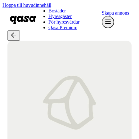
Hoppa till huvudinnehåll
Bostäder
Skapa annons
Hyresgäster
För hyresvärdar
Qasa Premium