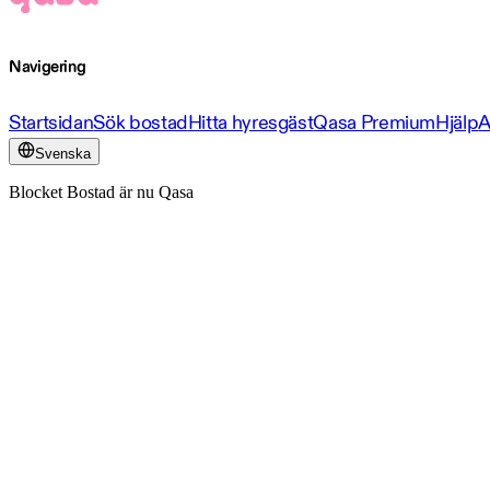
Navigering
Startsidan
Sök bostad
Hitta hyresgäst
Qasa Premium
Hjälp
A
Svenska
Blocket Bostad är nu Qasa