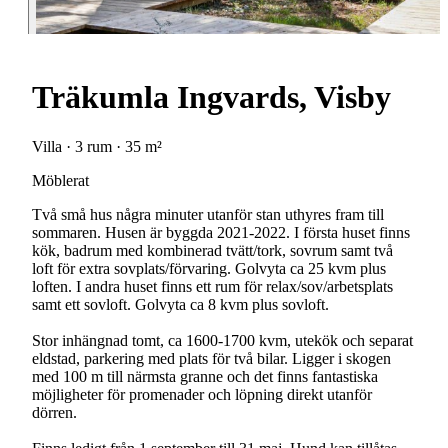
Träkumla Ingvards, Visby
Villa · 3 rum · 35 m²
Möblerat
Två små hus några minuter utanför stan uthyres fram till
sommaren. Husen är byggda 2021-2022. I första huset finns
kök, badrum med kombinerad tvätt/tork, sovrum samt två
loft för extra sovplats/förvaring. Golvyta ca 25 kvm plus
loften. I andra huset finns ett rum för relax/sov/arbetsplats
samt ett sovloft. Golvyta ca 8 kvm plus sovloft.
Stor inhängnad tomt, ca 1600-1700 kvm, utekök och separat
eldstad, parkering med plats för två bilar. Ligger i skogen
med 100 m till närmsta granne och det finns fantastiska
möjligheter för promenader och löpning direkt utanför
dörren.