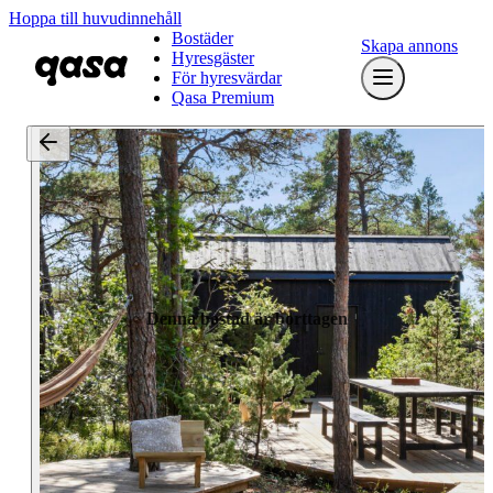
Hoppa till huvudinnehåll
Bostäder
Skapa annons
Hyresgäster
För hyresvärdar
Qasa Premium
Denna bostad är borttagen