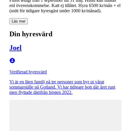
Finns ledigt från 1 september till 31 maj. Hund kan tillåtas
enl överenskommelse. Katt ej tillåtet. Hyra 6500 kr/mån + el
(snitt för tidigare hyresgäst under 1000 kr/månad).
Läs mer
Din hyresvärd
Joel
Verifierad hyresvärd
Vi är en liten familj på tre personer som hyr ut vårat
sommarställe på Gotland. Vi har tidigare bott där året runt
men flyttade därifrån hösten 2022.