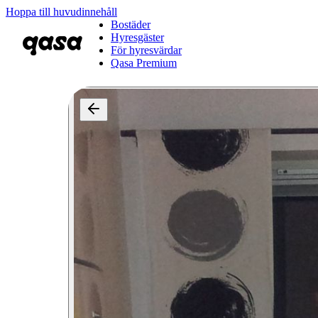
Hoppa till huvudinnehåll
Bostäder
Hyresgäster
För hyresvärdar
Qasa Premium