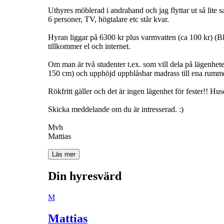
Uthyres möblerad i andrahand och jag flyttar ut så lite 
6 personer, TV, högtalare etc står kvar.
Hyran liggar på 6300 kr plus varmvatten (ca 100 kr) (Blo
tillkommer el och internet.
Om man är två studenter t.ex. som vill dela på lägenhet
150 cm) och upphöjd uppblåsbar madrass till ena rummet
Rökfritt gäller och det är ingen lägenhet för fester!! Hus
Skicka meddelande om du är intresserad. :)
Mvh
Mattias
Läs mer
Din hyresvärd
M
Mattias