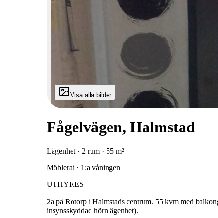
Visa alla bilder
Fågelvägen, Halmstad
Lägenhet · 2 rum · 55 m²
Möblerat · 1:a våningen
UTHYRES
2a på Rotorp i Halmstads centrum. 55 kvm med balkong i
insynsskyddad hörnlägenhet).