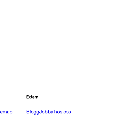
Extern
temap
Blogg
Jobba hos oss