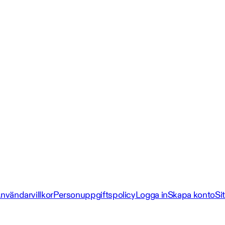
nvändarvillkor
Personuppgiftspolicy
Logga in
Skapa konto
Si