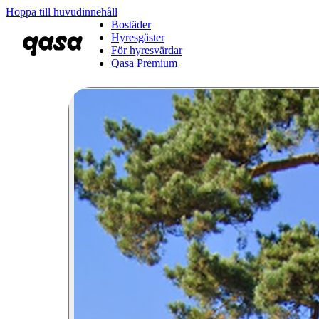
Hoppa till huvudinnehåll
Bostäder
Hyresgäster
För hyresvärdar
Qasa Premium