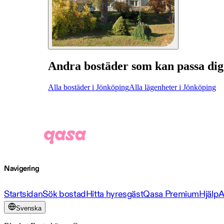
Andra bostäder som kan passa dig
Alla bostäder i Jönköping
Alla lägenheter i Jönköping
Navigering
Startsidan
Sök bostad
Hitta hyresgäst
Qasa Premium
Hjälp
A
Svenska