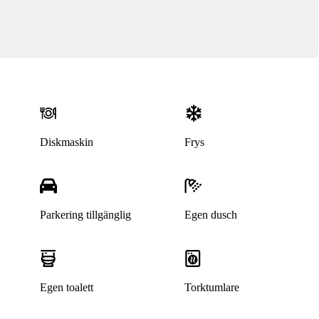
Denna bostad är borttagen
Diskmaskin
Frys
Parkering tillgänglig
Egen dusch
Egen toalett
Torktumlare