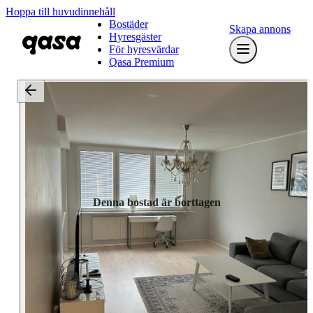
Hoppa till huvudinnehåll
Bostäder
Skapa annons
Hyresgäster
För hyresvärdar
Qasa Premium
Denna bostad är borttagen