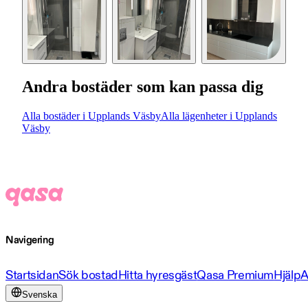
Andra bostäder som kan passa dig
Alla bostäder i Upplands Väsby
Alla lägenheter i Upplands
Väsby
Navigering
Startsidan
Sök bostad
Hitta hyresgäst
Qasa Premium
Hjälp
A
Svenska