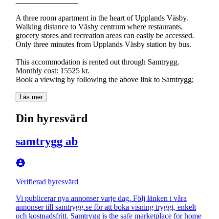
________________
A three room apartment in the heart of Upplands Väsby.
Walking distance to Väsby centrum where restaurants,
grocery stores and recreation areas can easily be accessed.
Only three minutes from Upplands Väsby station by bus.
This accommodation is rented out through Samtrygg.
Monthly cost: 15525 kr.
Book a viewing by following the above link to Samtrygg;
Läs mer
Din hyresvärd
samtrygg ab
Verifierad hyresvärd
Vi publicerar nya annonser varje dag. Följ länken i våra
annonser till samtrygg.se för att boka visning tryggt, enkelt
och kostnadsfritt. Samtrygg is the safe marketplace for home