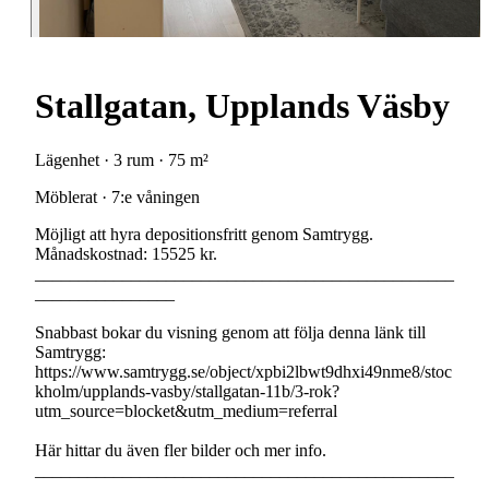
Stallgatan, Upplands Väsby
Lägenhet · 3 rum · 75 m²
Möblerat · 7:e våningen
Möjligt att hyra depositionsfritt genom Samtrygg.
Månadskostnad: 15525 kr.
________________________________________________
________________
Snabbast bokar du visning genom att följa denna länk till
Samtrygg:
https://www.samtrygg.se/object/xpbi2lbwt9dhxi49nme8/stoc
kholm/upplands-vasby/stallgatan-11b/3-rok?
utm_source=blocket&utm_medium=referral
Här hittar du även fler bilder och mer info.
________________________________________________