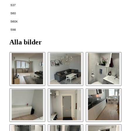
537
560
560X
598
Alla bilder