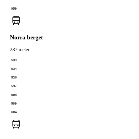
959
Norra berget
287 meter
533
534
536
537
598
599
684