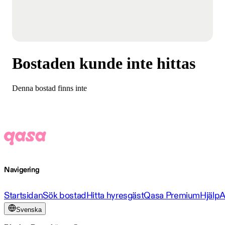
Bostaden kunde inte hittas
Denna bostad finns inte
Navigering
Startsidan
Sök bostad
Hitta hyresgäst
Qasa Premium
Hjälp
A
Svenska