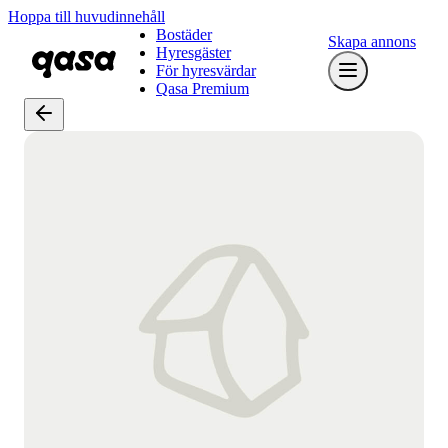
Hoppa till huvudinnehåll
Bostäder
Skapa annons
Hyresgäster
För hyresvärdar
Qasa Premium