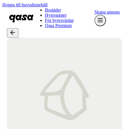
Hoppa till huvudinnehåll
Bostäder
Skapa annons
Hyresgäster
För hyresvärdar
Qasa Premium