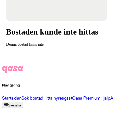
Bostaden kunde inte hittas
Denna bostad finns inte
Navigering
Startsidan
Sök bostad
Hitta hyresgäst
Qasa Premium
Hjälp
A
Svenska