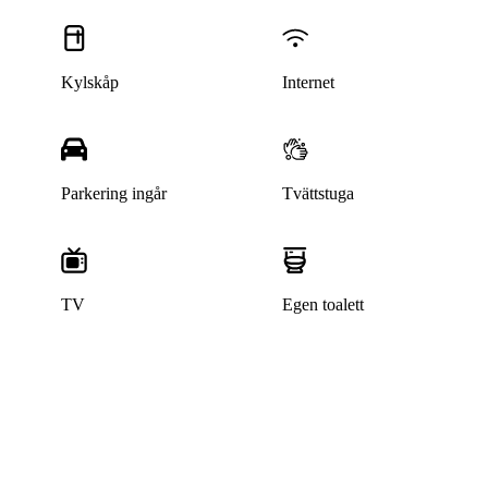
Kylskåp
Internet
Parkering ingår
Tvättstuga
TV
Egen toalett
Denna bostad är borttagen