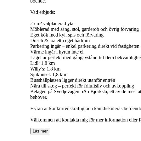
boende.
Vad erbjuds:
25 m² välplanerad yta
Möblerad med säng, stol, garderob och övrig förvaring
Eget kök med kyl, spis och förvaring
Dusch & toalett i eget badrum
Parkering ingår – enkel parkering direkt vid fastigheten
Värme ingår i hyran inte el
Läget är perfekt med gångavstånd till flera bekvämlighe
Lidl: 1,8 km
Willy’s: 1,8 km
Sjukhuset: 1,8 km
Busshållplatsen ligger direkt utanför entrén
Nära till skog – perfekt för friluftsliv och avkoppling
Belägen på Svedjevägen 5A i Björksta, ett av de mest att
behöver.
Hyran är konkurrenskraftig och kan diskuteras beroende
Läs mer