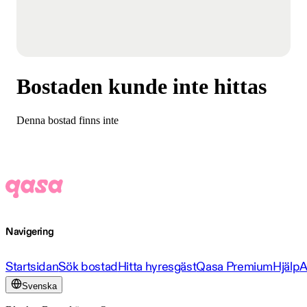
Bostaden kunde inte hittas
Denna bostad finns inte
Navigering
Startsidan
Sök bostad
Hitta hyresgäst
Qasa Premium
Hjälp
A
Svenska