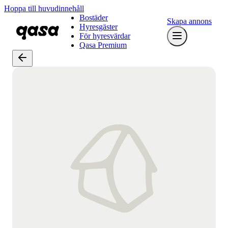
Hoppa till huvudinnehåll
Bostäder
Skapa annons
Hyresgäster
För hyresvärdar
Qasa Premium