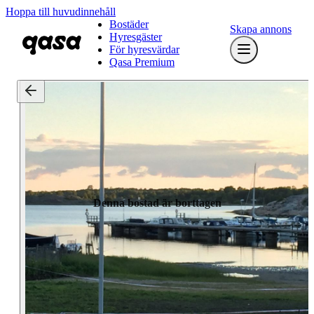
Hoppa till huvudinnehåll
Bostäder
Skapa annons
Hyresgäster
För hyresvärdar
Qasa Premium
Denna bostad är borttagen