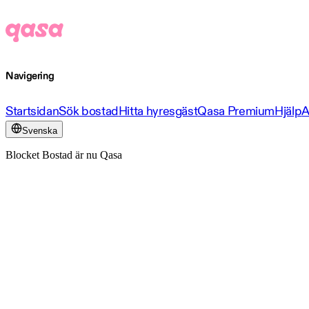
Navigering
Startsidan
Sök bostad
Hitta hyresgäst
Qasa Premium
Hjälp
A
Svenska
Blocket Bostad är nu Qasa