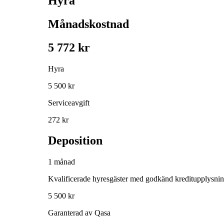
Hyra
Månadskostnad
5 772 kr
Hyra
5 500 kr
Serviceavgift
272 kr
Deposition
1 månad
Kvalificerade hyresgäster med godkänd kreditupplysni
5 500 kr
Garanterad av Qasa