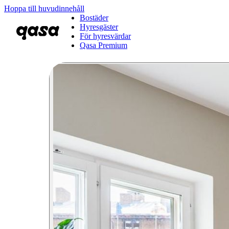
Hoppa till huvudinnehåll
Bostäder
Hyresgäster
För hyresvärdar
Qasa Premium