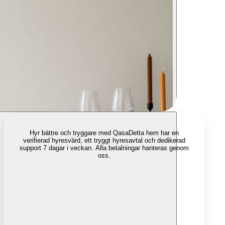
Hyr bättre och tryggare med Qasa
Detta hem har en
verifierad hyresvärd, ett tryggt hyresavtal och dedikerad
support 7 dagar i veckan. Alla betalningar hanteras genom
oss.