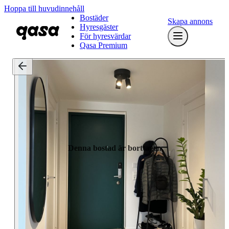
Hoppa till huvudinnehåll
Bostäder
Skapa annons
Hyresgäster
För hyresvärdar
Qasa Premium
Denna bostad är borttagen