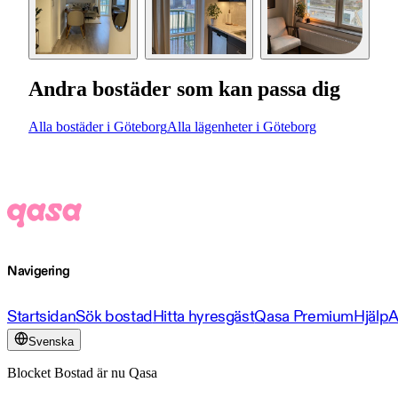
Andra bostäder som kan passa dig
Alla bostäder i Göteborg
Alla lägenheter i Göteborg
Navigering
Startsidan
Sök bostad
Hitta hyresgäst
Qasa Premium
Hjälp
A
Svenska
Blocket Bostad är nu Qasa