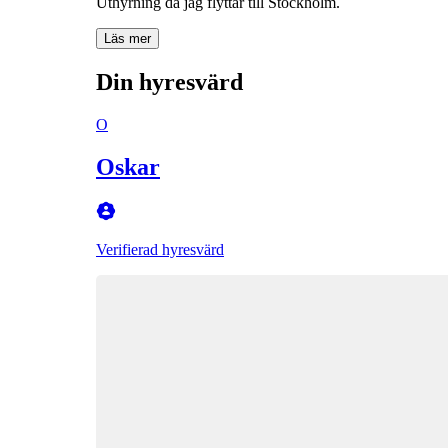
Uthyrning då jag flyttar till Stockholm.
Läs mer
Din hyresvärd
O
Oskar
Verifierad hyresvärd