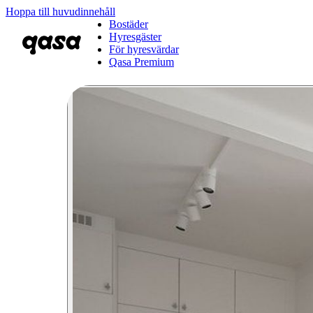
Hoppa till huvudinnehåll
Bostäder
Hyresgäster
För hyresvärdar
Qasa Premium