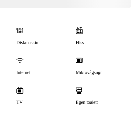
Diskmaskin
Hiss
Internet
Mikrovågsugn
TV
Egen toalett