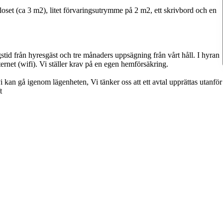
set (ca 3 m2), litet förvaringsutrymme på 2 m2, ett skrivbord och en
id från hyresgäst och tre månaders uppsägning från vårt håll. I hyran
rnet (wifi). Vi ställer krav på en egen hemförsäkring.
vi kan gå igenom lägenheten, Vi tänker oss att ett avtal upprättas utanför