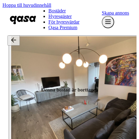
Hoppa till huvudinnehåll
Bostäder
Skapa annons
Hyresgäster
För hyresvärdar
Qasa Premium
Denna bostad är borttagen