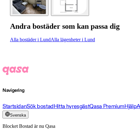
Andra bostäder som kan passa dig
Alla bostäder i Lund
Alla lägenheter i Lund
Navigering
Startsidan
Sök bostad
Hitta hyresgäst
Qasa Premium
Hjälp
A
Svenska
Blocket Bostad är nu Qasa