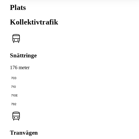
Plats
Kollektivtrafik
Snättringe
176 meter
703
710
710E
792
Tranvägen