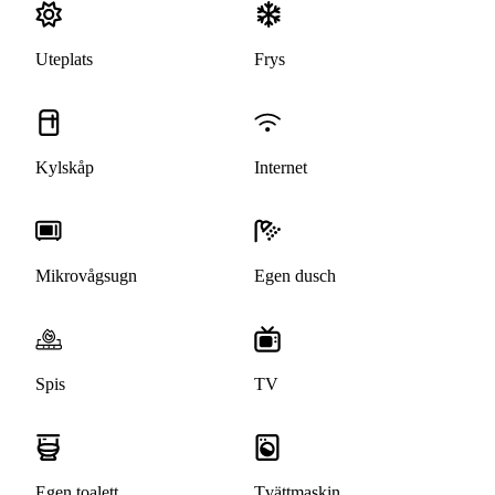
Uteplats
Frys
Kylskåp
Internet
Mikrovågsugn
Egen dusch
Spis
TV
Egen toalett
Tvättmaskin