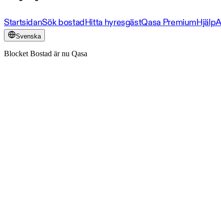
Startsidan
Sök bostad
Hitta hyresgäst
Qasa Premium
Hjälp
A
Svenska
Blocket Bostad är nu Qasa