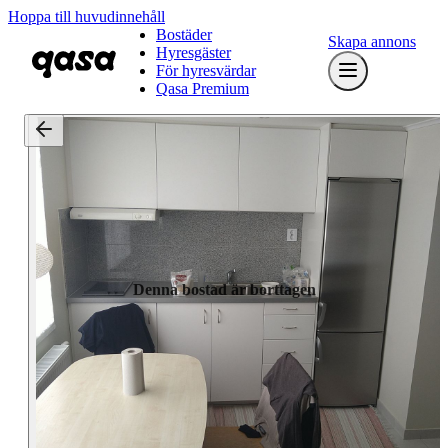
Hoppa till huvudinnehåll
Bostäder
Skapa annons
Hyresgäster
För hyresvärdar
Qasa Premium
Denna bostad är borttagen