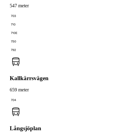
547 meter
703
710
710E
750
792
Kallkärrsvägen
659 meter
704
Långsjöplan