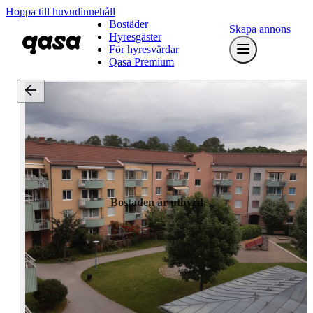
Hoppa till huvudinnehåll
Bostäder
Skapa annons
Hyresgäster
För hyresvärdar
Qasa Premium
Bostaden är uthyrd