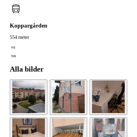
Koppargården
554 meter
115
158
Alla bilder