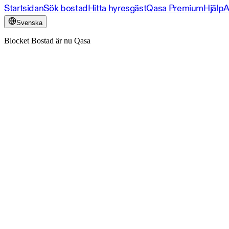
Startsidan
Sök bostad
Hitta hyresgäst
Qasa Premium
Hjälp
A
Svenska
Blocket Bostad är nu Qasa