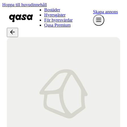
Hoppa till huvudinnehåll
Bostäder
Skapa annons
Hyresgäster
För hyresvärdar
Qasa Premium