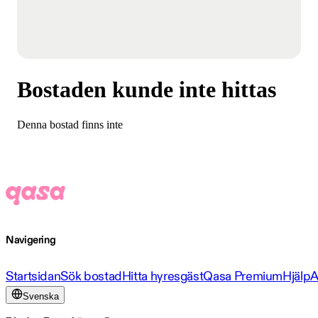
Bostaden kunde inte hittas
Denna bostad finns inte
Navigering
Startsidan
Sök bostad
Hitta hyresgäst
Qasa Premium
Hjälp
A
Svenska