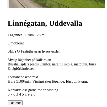
Linnégatan, Uddevalla
Lägenhet · 1 rum · 28 m²
Omöblerat
SELYO Fastigheter är hyresvärden.
Mysig lägenhet på källarplan.
Busshållsplats precis utanför, nära till skola, matbutik, buss
& tågförbindelser.
Förstahandskontrakt.
Hyra 5100/mån Visning sker löpande, först till kvarn.
Kontakta oss gärna för en visning.
0 7 6 3 4 5 1 9 2 8
Läs mer