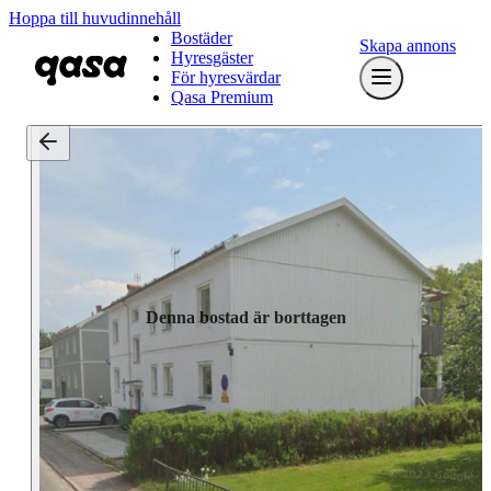
Hoppa till huvudinnehåll
Bostäder
Skapa annons
Hyresgäster
För hyresvärdar
Qasa Premium
Denna bostad är borttagen