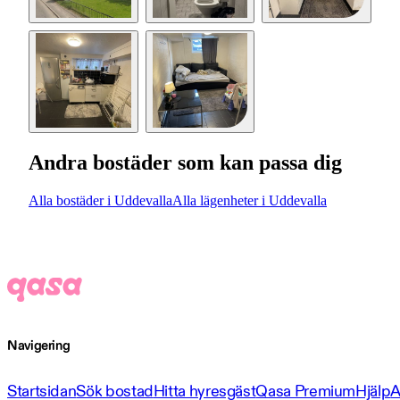
Andra bostäder som kan passa dig
Alla bostäder i Uddevalla
Alla lägenheter i Uddevalla
Navigering
Startsidan
Sök bostad
Hitta hyresgäst
Qasa Premium
Hjälp
A