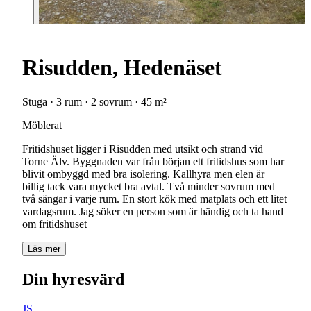
Risudden, Hedenäset
Stuga · 3 rum · 2 sovrum · 45 m²
Möblerat
Fritidshuset ligger i Risudden med utsikt och strand vid
Torne Älv. Byggnaden var från början ett fritidshus som har
blivit ombyggd med bra isolering. Kallhyra men elen är
billig tack vara mycket bra avtal. Två minder sovrum med
två sängar i varje rum. En stort kök med matplats och ett litet
vardagsrum. Jag söker en person som är händig och ta hand
om fritidshuset
Läs mer
Din hyresvärd
JS