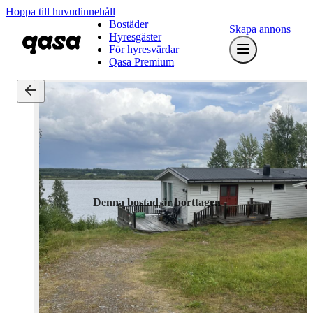
Hoppa till huvudinnehåll
Bostäder
Skapa annons
Hyresgäster
För hyresvärdar
Qasa Premium
Denna bostad är borttagen