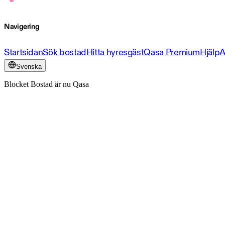
Navigering
Startsidan
Sök bostad
Hitta hyresgäst
Qasa Premium
Hjälp
A
Svenska
Blocket Bostad är nu Qasa