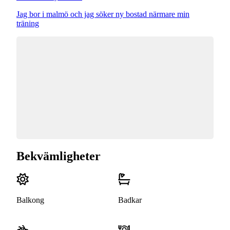
Jag bor i malmö och jag söker ny bostad närmare min
träning
Bekvämligheter
Balkong
Badkar