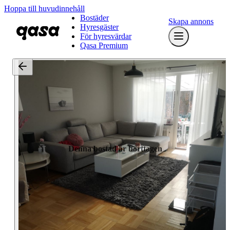
Hoppa till huvudinnehåll
Bostäder
Skapa annons
Hyresgäster
För hyresvärdar
Qasa Premium
Denna bostad är borttagen