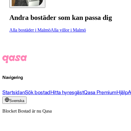
Andra bostäder som kan passa dig
Alla bostäder i Malmö
Alla villor i Malmö
Navigering
Startsidan
Sök bostad
Hitta hyresgäst
Qasa Premium
Hjälp
A
Svenska
Blocket Bostad är nu Qasa