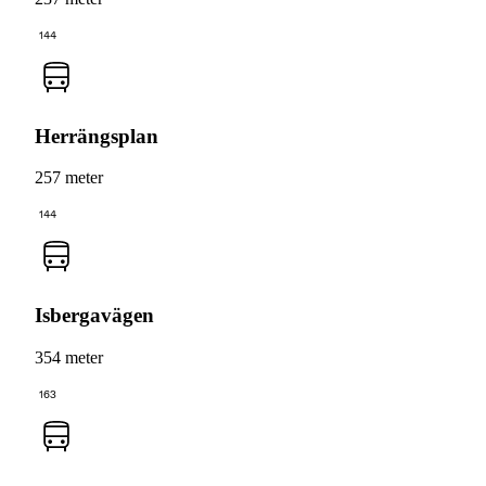
144
Herrängsplan
257 meter
144
Isbergavägen
354 meter
163