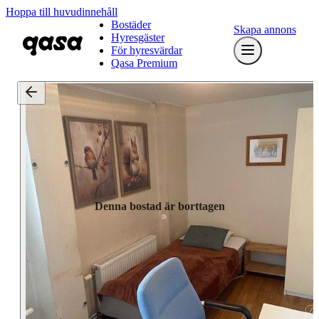
Hoppa till huvudinnehåll
Bostäder
Skapa annons
Hyresgäster
För hyresvärdar
Qasa Premium
Denna bostad är borttagen