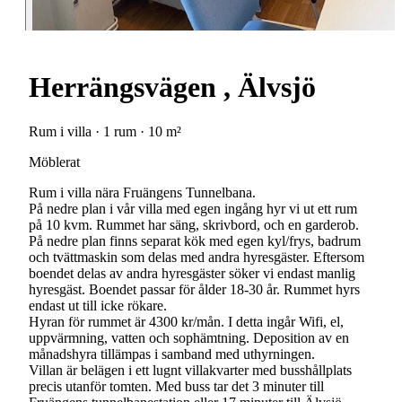
Herrängsvägen , Älvsjö
Rum i villa · 1 rum · 10 m²
Möblerat
Rum i villa nära Fruängens Tunnelbana.
På nedre plan i vår villa med egen ingång hyr vi ut ett rum
på 10 kvm. Rummet har säng, skrivbord, och en garderob.
På nedre plan finns separat kök med egen kyl/frys, badrum
och tvättmaskin som delas med andra hyresgäster. Eftersom
boendet delas av andra hyresgäster söker vi endast manlig
hyresgäst. Boendet passar för ålder 18-30 år. Rummet hyrs
endast ut till icke rökare.
Hyran för rummet är 4300 kr/mån. I detta ingår Wifi, el,
uppvärmning, vatten och sophämtning. Deposition av en
månadshyra tillämpas i samband med uthyrningen.
Villan är belägen i ett lugnt villakvarter med busshållplats
precis utanför tomten. Med buss tar det 3 minuter till