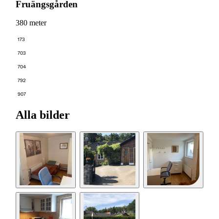
Fruängsgården
380 meter
173
703
704
792
907
Alla bilder