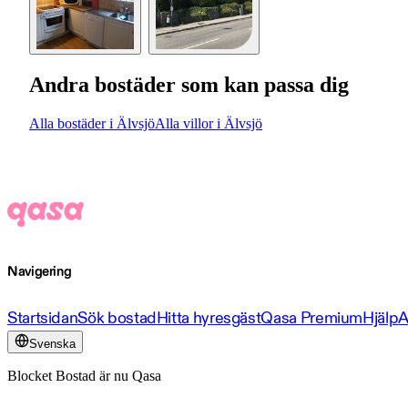
Andra bostäder som kan passa dig
Alla bostäder i Älvsjö
Alla villor i Älvsjö
Navigering
Startsidan
Sök bostad
Hitta hyresgäst
Qasa Premium
Hjälp
A
Svenska
Blocket Bostad är nu Qasa