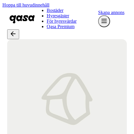
Hoppa till huvudinnehåll
Bostäder
Skapa annons
Hyresgäster
För hyresvärdar
Qasa Premium