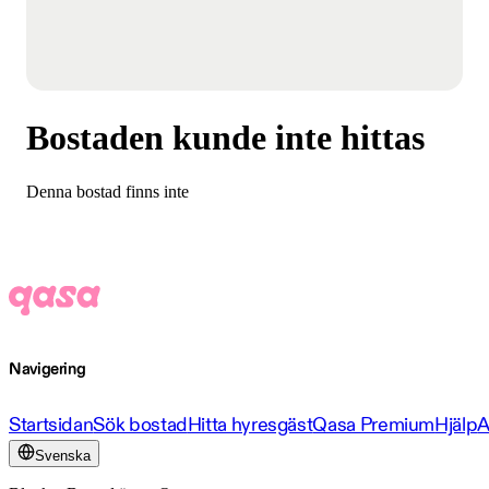
Bostaden kunde inte hittas
Denna bostad finns inte
Navigering
Startsidan
Sök bostad
Hitta hyresgäst
Qasa Premium
Hjälp
A
Svenska