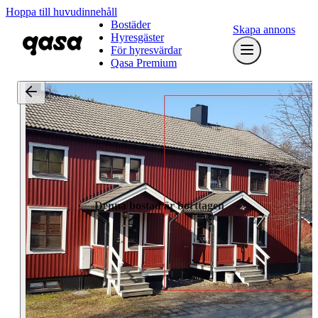
Hoppa till huvudinnehåll
Bostäder
Skapa annons
Hyresgäster
För hyresvärdar
Qasa Premium
Denna bostad är borttagen