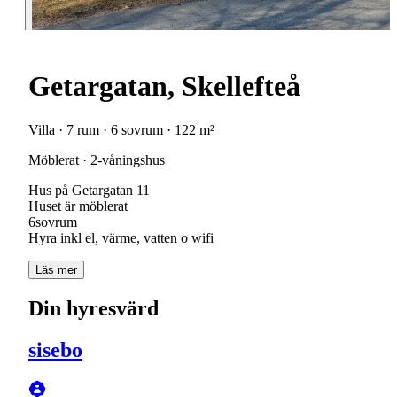
Getargatan, Skellefteå
Villa · 7 rum · 6 sovrum · 122 m²
Möblerat · 2-våningshus
Hus på Getargatan 11
Huset är möblerat
6sovrum
Läs mer
Din hyresvärd
sisebo