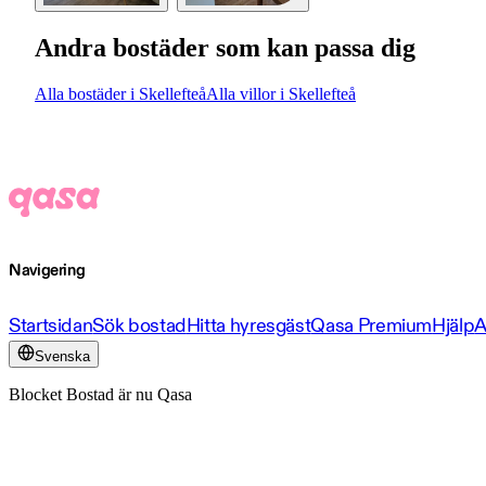
Andra bostäder som kan passa dig
Alla bostäder i Skellefteå
Alla villor i Skellefteå
Navigering
Startsidan
Sök bostad
Hitta hyresgäst
Qasa Premium
Hjälp
A
Svenska
Blocket Bostad är nu Qasa