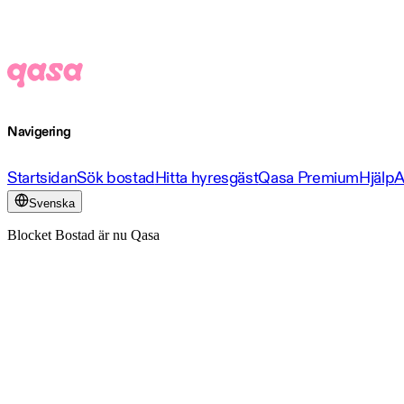
Navigering
Startsidan
Sök bostad
Hitta hyresgäst
Qasa Premium
Hjälp
A
Svenska
Blocket Bostad är nu Qasa