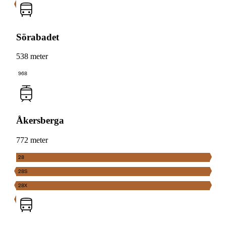
Sörabadet
538 meter
968
Åkersberga
772 meter
28
28S
28X