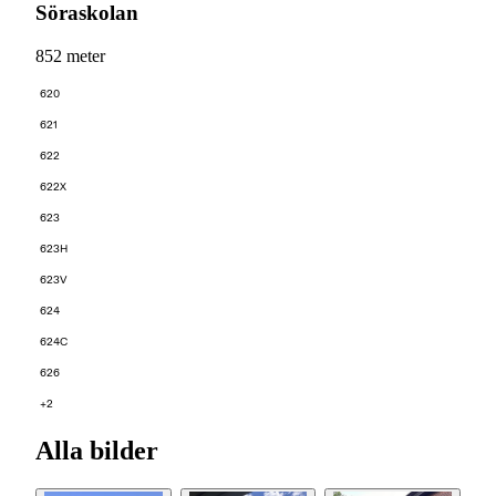
Söraskolan
852 meter
620
621
622
622X
623
623H
623V
624
624C
626
+2
Alla bilder