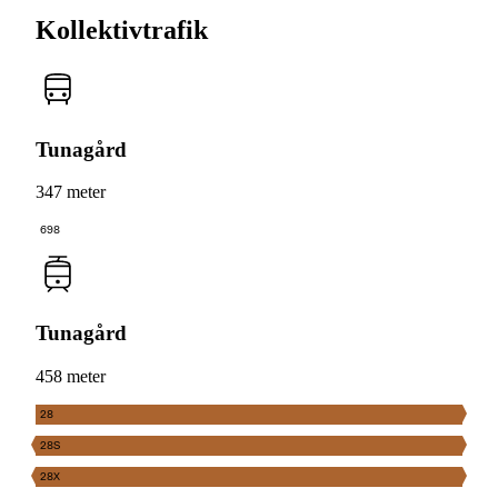
Kollektivtrafik
Tunagård
347 meter
698
Tunagård
458 meter
28
28S
28X