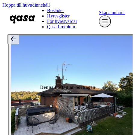
Hoppa till huvudinnehåll
Bostäder
Skapa annons
Hyresgäster
För hyresvärdar
Qasa Premium
Denna bostad är borttagen