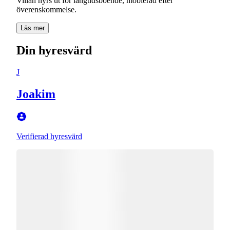
Villan hyrs ut för långtidsboende, möblerad efter
överenskommelse.
Läs mer
Din hyresvärd
J
Joakim
Verifierad hyresvärd