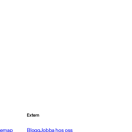
Extern
temap
Blogg
Jobba hos oss