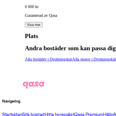
6 000 kr
Garanterad av Qasa
Visa mer
Plats
Andra bostäder som kan passa dig
Alla bostäder i Drottningskär
Alla stugor i Drottningskär
Navigering
Startsidan
Sök bostad
Hitta hyresgäst
Qasa Premium
Hjälp
A