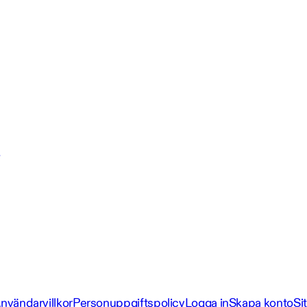
nvändarvillkor
Personuppgiftspolicy
Logga in
Skapa konto
Si