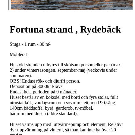
Fortuna strand , Rydebäck
Stuga · 1 rum · 30 m²
Möblerat
Hus vid stranden uthyres till skötsam person eller par (max
2) under vintersäsongen, september-maj (veckovis under
sommaren).
OBS! Endast rök- och djurfri person.
Deposition på 8000kr krävs.
Endast hela perioden på 9 månader.
Huset består av en köksdel med bord och fyra stolar, fullt
utrustat kök, vardagsrum och sovrum i ett, med 90-säng,
140cm bäddsoffa, byrå, garderob, tv-möbel,
badrum med dusch (äldre standard).
Huset värms upp med luftvärmepump och element. Relativt
dyr uppvärmning på vintern, så man kan inte ha över 20