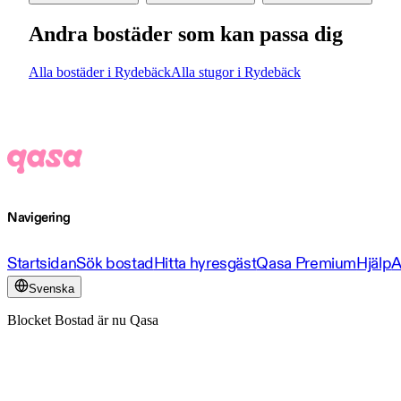
Andra bostäder som kan passa dig
Alla bostäder i Rydebäck
Alla stugor i Rydebäck
Navigering
Startsidan
Sök bostad
Hitta hyresgäst
Qasa Premium
Hjälp
A
Svenska
Blocket Bostad är nu Qasa