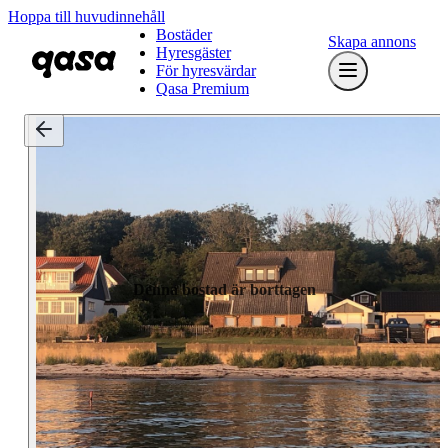
Hoppa till huvudinnehåll
Bostäder
Skapa annons
Hyresgäster
För hyresvärdar
Qasa Premium
Denna bostad är borttagen