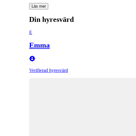
Läs mer
Din hyresvärd
E
Emma
Verifierad hyresvärd