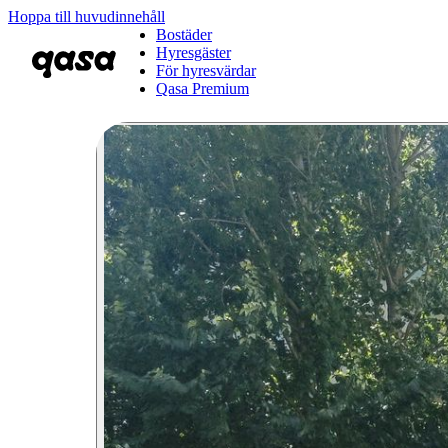
Hoppa till huvudinnehåll
Bostäder
Hyresgäster
För hyresvärdar
Qasa Premium