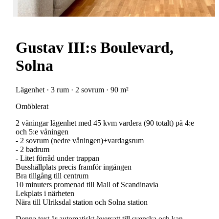
Gustav III:s Boulevard,
Solna
Lägenhet · 3 rum · 2 sovrum · 90 m²
Omöblerat
2 våningar lägenhet med 45 kvm vardera (90 totalt) på 4:e
och 5:e våningen
- 2 sovrum (nedre våningen)+vardagsrum
- 2 badrum
- Litet förråd under trappan
Busshållplats precis framför ingången
Bra tillgång till centrum
10 minuters promenad till Mall of Scandinavia
Lekplats i närheten
Nära till Ulriksdal station och Solna station
Denna text är automatiskt översatt till svenska och kan