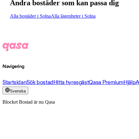
Andra bostäder som kan passa dig
Alla bostäder i Solna
Alla lägenheter i Solna
Navigering
Startsidan
Sök bostad
Hitta hyresgäst
Qasa Premium
Hjälp
A
Svenska
Blocket Bostad är nu Qasa