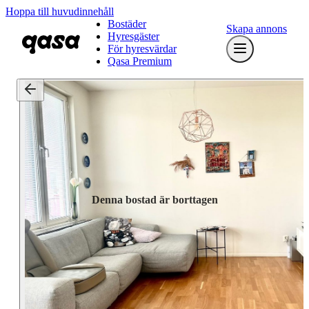
Hoppa till huvudinnehåll
Bostäder
Skapa annons
Hyresgäster
För hyresvärdar
Qasa Premium
Denna bostad är borttagen