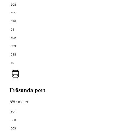
508
516
526
591
592
593
598
+2
Frösunda port
550 meter
501
508
509