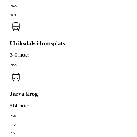
540
591
Ulriksdals idrottsplats
340 meter
509
Järva krog
514 meter
156
176
177