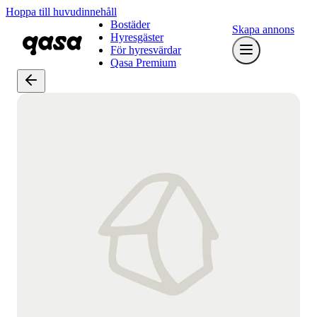
Hoppa till huvudinnehåll
Bostäder
Skapa annons
Hyresgäster
För hyresvärdar
Qasa Premium