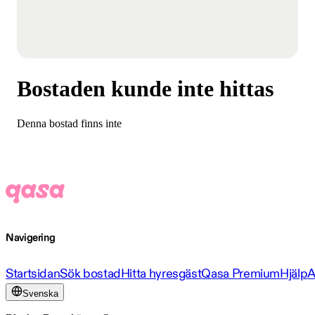
Bostaden kunde inte hittas
Denna bostad finns inte
Navigering
Startsidan
Sök bostad
Hitta hyresgäst
Qasa Premium
Hjälp
A
Svenska