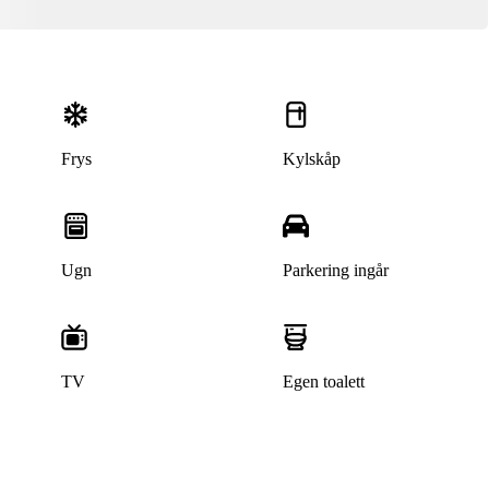
Frys
Kylskåp
Ugn
Parkering ingår
TV
Egen toalett