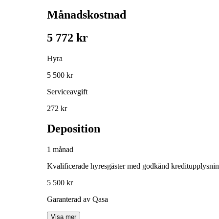
Månadskostnad
5 772 kr
Hyra
5 500 kr
Serviceavgift
272 kr
Deposition
1 månad
Kvalificerade hyresgäster med godkänd kreditupplysni
5 500 kr
Garanterad av Qasa
Visa mer