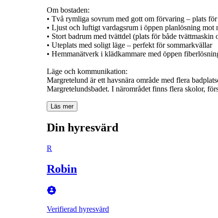
Om bostaden:
• Två rymliga sovrum med gott om förvaring – plats fö
• Ljust och luftigt vardagsrum i öppen planlösning mot
• Stort badrum med tvättdel (plats för både tvättmaskin 
• Uteplats med soligt läge – perfekt för sommarkvällar
• Hemmanätverk i klädkammare med öppen fiberlösnin
Läge och kommunikation:
Margretelund är ett havsnära område med flera badplats
Margretelundsbadet. I närområdet finns flera skolor, fö
Läs mer
Din hyresvärd
R
Robin
Verifierad hyresvärd