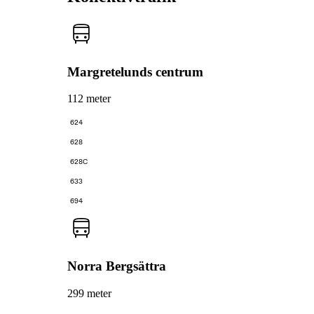
Margretelunds centrum
112 meter
624
628
628C
633
694
Norra Bergsättra
299 meter