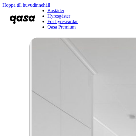
Hoppa till huvudinnehåll
Bostäder
Hyresgäster
För hyresvärdar
Qasa Premium