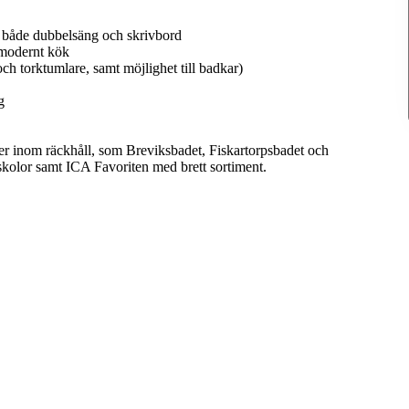
r både dubbelsäng och skrivbord
 modernt kök
och torktumlare, samt möjlighet till badkar)
g
er inom räckhåll, som Breviksbadet, Fiskartorpsbadet och
rskolor samt ICA Favoriten med brett sortiment.