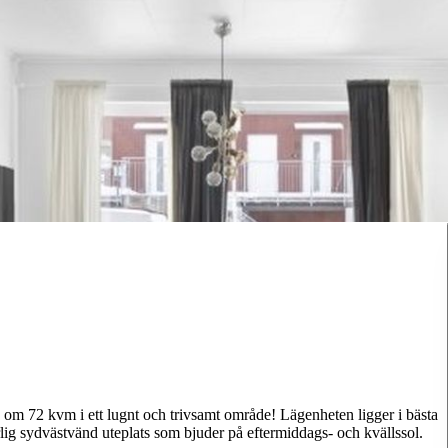
a om 72 kvm i ett lugnt och trivsamt område! Lägenheten ligger i bästa
rlig sydvästvänd uteplats som bjuder på eftermiddags- och kvällssol.