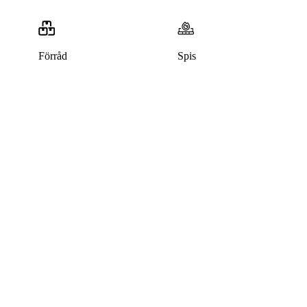
Förråd
Spis
Denna bostad är borttagen