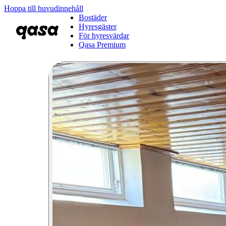
Hoppa till huvudinnehåll
Bostäder
Hyresgäster
För hyresvärdar
Qasa Premium