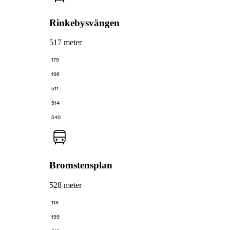
Rinkebysvängen
517 meter
179
196
511
514
540
Bromstensplan
528 meter
118
199