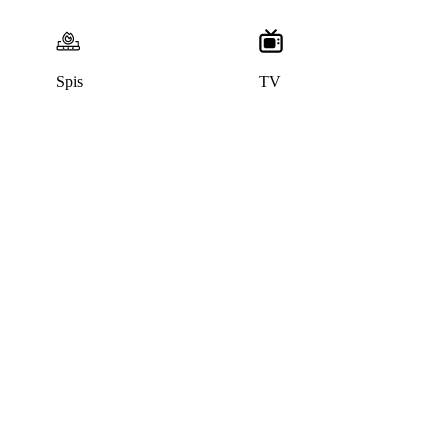
Spis
TV
Denna bostad är borttagen