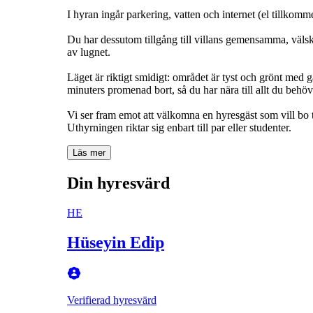
I hyran ingår parkering, vatten och internet (el tillkomme
Du har dessutom tillgång till villans gemensamma, välskött
av lugnet.
Läget är riktigt smidigt: området är tyst och grönt med
minuters promenad bort, så du har nära till allt du behöv
Vi ser fram emot att välkomna en hyresgäst som vill bo t
Uthyrningen riktar sig enbart till par eller studenter.
Läs mer
Din hyresvärd
HE
Hüseyin Edip
Verifierad hyresvärd