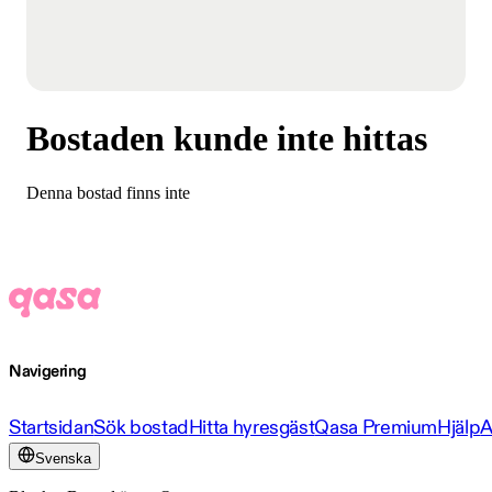
Bostaden kunde inte hittas
Denna bostad finns inte
Navigering
Startsidan
Sök bostad
Hitta hyresgäst
Qasa Premium
Hjälp
A
Svenska