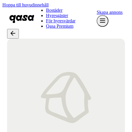
Hoppa till huvudinnehåll
Bostäder
Skapa annons
Hyresgäster
För hyresvärdar
Qasa Premium