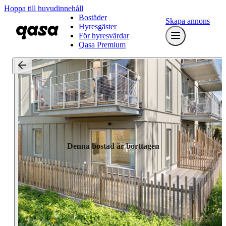
Hoppa till huvudinnehåll
Bostäder
Skapa annons
Hyresgäster
För hyresvärdar
Qasa Premium
Denna bostad är borttagen