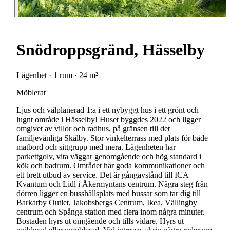
Snödroppsgränd, Hässelby
Lägenhet · 1 rum · 24 m²
Möblerat
Ljus och välplanerad 1:a i ett nybyggt hus i ett grönt och
lugnt område i Hässelby! Huset byggdes 2022 och ligger
omgivet av villor och radhus, på gränsen till det
familjevänliga Skälby. Stor vinkelterrass med plats för både
matbord och sittgrupp med mera. Lägenheten har
parkettgolv, vita väggar genomgående och hög standard i
kök och badrum. Området har goda kommunikationer och
ett brett utbud av service. Det är gångavstånd till ICA
Kvantum och Lidl i Åkermyntans centrum. Några steg från
dörren ligger en busshållsplats med bussar som tar dig till
Barkarby Outlet, Jakobsbergs Centrum, Ikea, Vällingby
centrum och Spånga station med flera inom några minuter.
Bostaden hyrs ut omgående och tills vidare. Hyrs ut