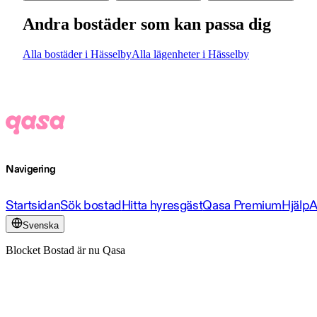
Andra bostäder som kan passa dig
Alla bostäder i Hässelby
Alla lägenheter i Hässelby
Navigering
Startsidan
Sök bostad
Hitta hyresgäst
Qasa Premium
Hjälp
A
Svenska
Blocket Bostad är nu Qasa