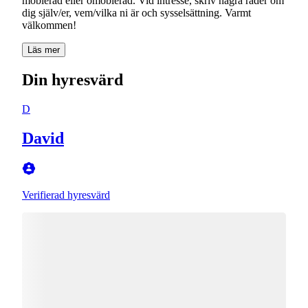
möblerad eller omöblerad. Vid intresse, skriv några rader om
dig själv/er, vem/vilka ni är och sysselsättning. Varmt
välkommen!
Läs mer
Din hyresvärd
D
David
Verifierad hyresvärd