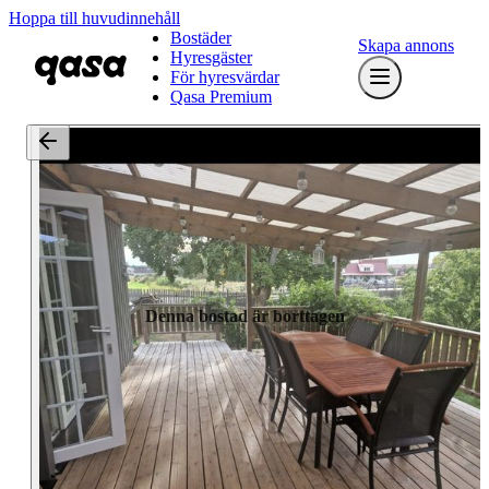
Hoppa till huvudinnehåll
Bostäder
Skapa annons
Hyresgäster
För hyresvärdar
Qasa Premium
Denna bostad är borttagen