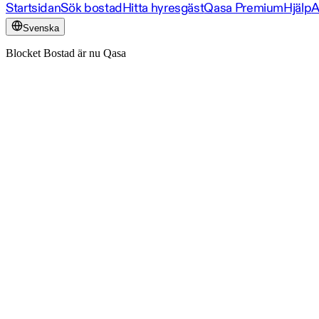
Startsidan
Sök bostad
Hitta hyresgäst
Qasa Premium
Hjälp
A
Svenska
Blocket Bostad är nu Qasa