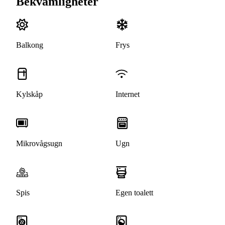
Bekvämligheter
Balkong
Frys
Kylskåp
Internet
Mikrovågsugn
Ugn
Spis
Egen toalett