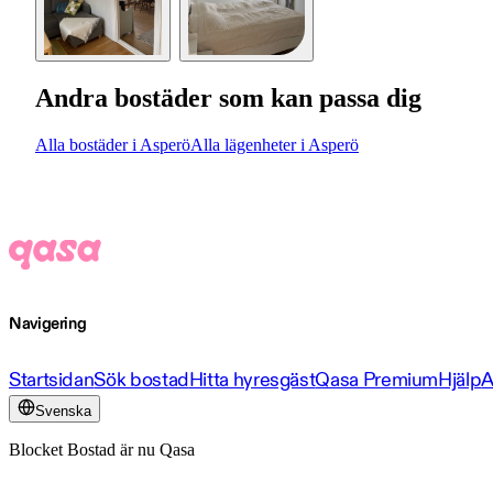
Andra bostäder som kan passa dig
Alla bostäder i Asperö
Alla lägenheter i Asperö
Navigering
Startsidan
Sök bostad
Hitta hyresgäst
Qasa Premium
Hjälp
A
Svenska
Blocket Bostad är nu Qasa