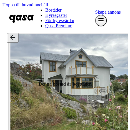
Hoppa till huvudinnehåll
Bostäder
Skapa annons
Hyresgäster
För hyresvärdar
Qasa Premium
Denna bostad är borttagen