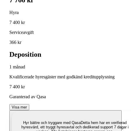
Hyra
7 400 kr
Serviceavgift
366 kr
Deposition
1 månad
Kvalificerade hyresgäster med godkänd kreditupplysning
7 400 kr
Garanterad av Qasa
Visa mer
Hyr bättre och tryggare med Qasa
Detta hem har en verifierad
hyresvärd, ett tryggt hyresavtal och dedikerad support 7 dagar i