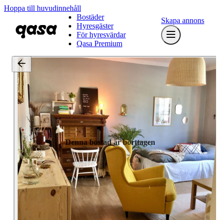
Hoppa till huvudinnehåll
Bostäder
Skapa annons
Hyresgäster
För hyresvärdar
Qasa Premium
Denna bostad är borttagen