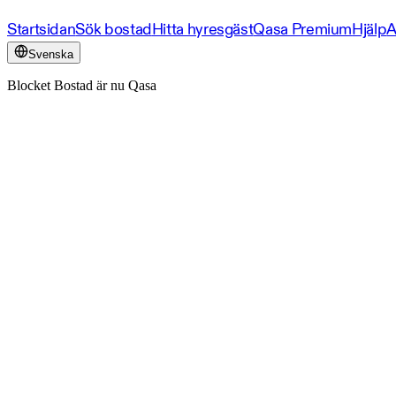
Startsidan
Sök bostad
Hitta hyresgäst
Qasa Premium
Hjälp
A
Svenska
Blocket Bostad är nu Qasa