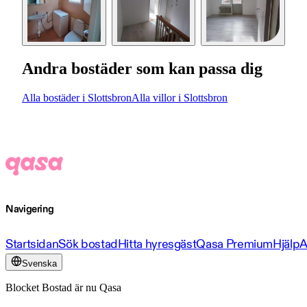
Andra bostäder som kan passa dig
Alla bostäder i Slottsbron
Alla villor i Slottsbron
Navigering
Startsidan
Sök bostad
Hitta hyresgäst
Qasa Premium
Hjälp
A
Svenska
Blocket Bostad är nu Qasa