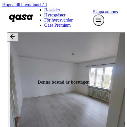
Hoppa till huvudinnehåll
Bostäder
Skapa annons
Hyresgäster
För hyresvärdar
Qasa Premium
Denna bostad är borttagen