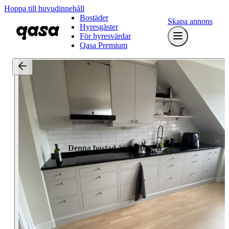
Hoppa till huvudinnehåll
Bostäder
Skapa annons
Hyresgäster
För hyresvärdar
Qasa Premium
Denna bostad är borttagen