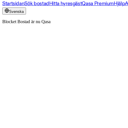
Startsidan
Sök bostad
Hitta hyresgäst
Qasa Premium
Hjälp
A
Svenska
Blocket Bostad är nu Qasa