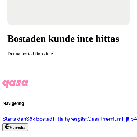
Bostaden kunde inte hittas
Denna bostad finns inte
Navigering
Startsidan
Sök bostad
Hitta hyresgäst
Qasa Premium
Hjälp
A
Svenska