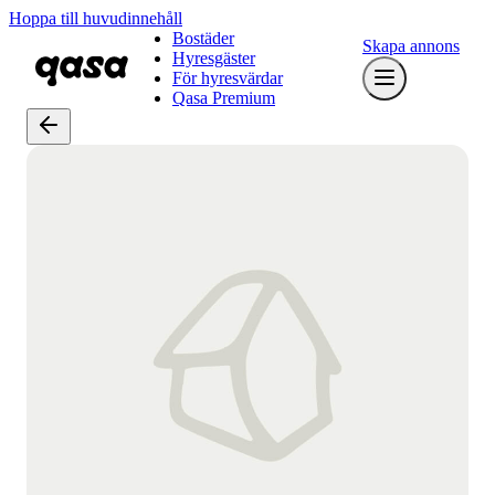
Hoppa till huvudinnehåll
Bostäder
Skapa annons
Hyresgäster
För hyresvärdar
Qasa Premium